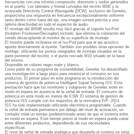
frecuencias con una mínima compresión, distorsión y ruidos generados
en el puerto. Los laterales y frontal curvados del recinto MDE y la
avanzada Directivity Control Waveguide (DCW), exclusivo de Genelec,
proporciona una respuesta en frecuencia excepcionalmente uniforme
tanto dentro como fuera del eje, una imagen sonora precisa y una
óptima directividad en todo el espectro de audio.
El montaje del 8050B resulta muy fácil gracias al soporte Iso-Pod
(Isolation Positioner/Decoupler) incluido, que elimina la coloración del
sonido desacoplando el monitor de su superficie de montaje.
El monitor puede inclinarse en el Iso-Pod para que el eje acústico
apunte directamente al oyente. También son posibles otras opciones de
montaje, utilizando los puntos integrados de montaje situados en la
parte posterior del recinto, o el punto roscado M10 situado en la base
del mismo.
Disponible en colores negro mate y blanco.
Como parte de su programa de sostenibilidad, Genelec ha desarrollado
una investigación a largo plazo para minimizar el consumo en sus
productos. El primer paso en este programa es la introducción del
sistema de gestión de potencia Intelligent Signal Sensing ISS. Esta
prestación hace que los monitores y subgraves de Genelec entre en
modo en espera en ausencia de la señal de entrada. El consumo de
potencia en este modo es menos de 0,5W. El sistema de gestión de
potencia ISS cumple con los requisitos de la normativa ErP- 2013.
ISS ha sido implementado utilizando electrónica programable. Cuando
la señal de entrada permanece por debajo del nivel de activación, un
contador mide un tiempo predeterminado antes de que el sistema entre
en modo en espera. Este tiempo previo al modo en espera puede variar
entre diferentes productos, dependiendo de sus necesidades
específicas.
El nivel de señal de entrada analógica que despierta al sistema se sitúa