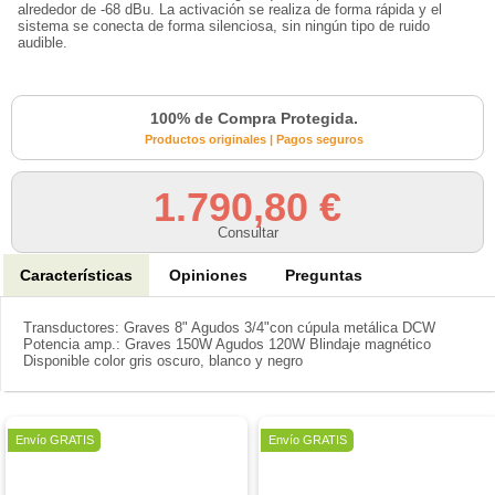
alrededor de -68 dBu. La activación se realiza de forma rápida y el
sistema se conecta de forma silenciosa, sin ningún tipo de ruido
audible.
100% de Compra Protegida.
Productos originales | Pagos seguros
1.790,80 €
Consultar
Características
Opiniones
Preguntas
Transductores: Graves 8" Agudos 3/4"con cúpula metálica DCW
Potencia amp.: Graves 150W Agudos 120W Blindaje magnético
Disponible color gris oscuro, blanco y negro
Oferta
Oferta
Envío GRATIS
Envío GRATIS