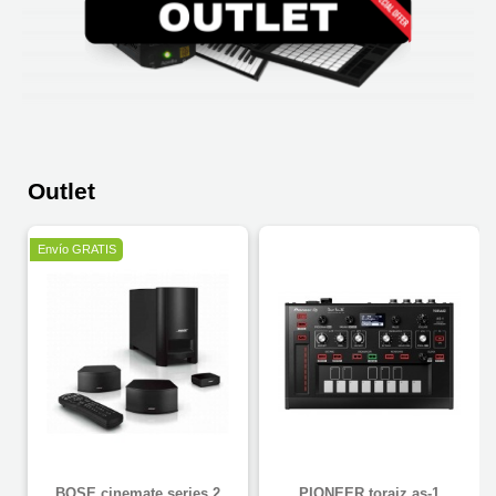
Outlet
Envío GRATIS
BOSE cinemate series 2
PIONEER toraiz as-1