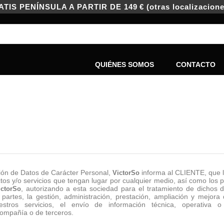
IS PENÍNSULA A PARTIR DE 149 € (otras localizacione
QUIÉNES SOMOS
CONTACTO
ción de Datos de Carácter Personal,
informa al CLIENTE, que 
VictorSo
ctos y/o servicios que tengan lugar por cualquier medio, así como los 
, autorizando a esta sociedad para el tratamiento de dichos da
ictorSo
 partes, la gestión, administración, prestación, ampliación y mejor
stros servicios, el envío de información técnica, operativa o
compañía o de terceros.