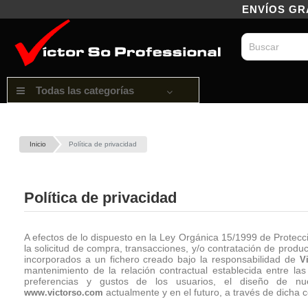
ENVÍOS GRAT
Todas las categorías
Inicio
Política de privacidad
Política de privacidad
A efectos de lo dispuesto en la Ley Orgánica 15/1999 de Protec
la solicitud de compra, transacciones, y/o contratación de produ
incorporados a un fichero creado bajo la responsabilidad de
V
mantenimiento de la relación contractual establecida entre las
preferencias y gustos de los usuarios, el diseño de nue
actualmente y en el futuro, a través de dicha 
www.victorso.com