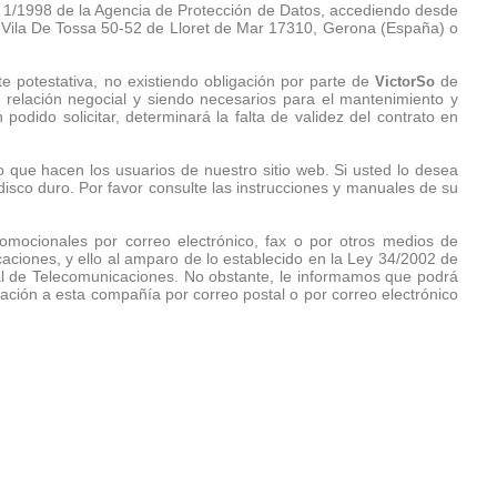
ón 1/1998 de la Agencia de Protección de Datos, accediendo desde
. Vila De Tossa 50-52 de Lloret de Mar 17310, Gerona (España) o
e potestativa, no existiendo obligación por parte de
de
VictorSo
la relación negocial y siendo necesarios para el mantenimiento y
odido solicitar, determinará la falta de validez del contrato en
uso que hacen los usuarios de nuestro sitio web. Si usted lo desea
disco duro. Por favor consulte las instrucciones y manuales de su
omocionales por correo electrónico, fax o por otros medios de
caciones, y ello al amparo de lo establecido en la Ley 34/2002 de
ral de Telecomunicaciones. No obstante, le informamos que podrá
cación a esta compañía por correo postal o por correo electrónico