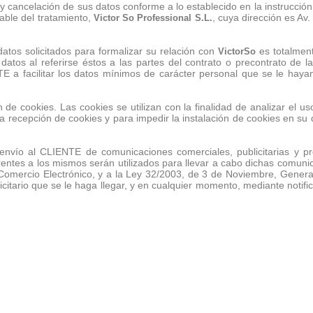
n y cancelación de sus datos conforme a lo establecido en la instrucci
able del tratamiento,
, cuya dirección es Av
Victor So Professional S.L.
atos solicitados para formalizar su relación con
es totalment
VictorSo
datos al referirse éstos a las partes del contrato o precontrato de 
a facilitar los datos mínimos de carácter personal que se le hayan p
ión de cookies. Las cookies se utilizan con la finalidad de analizar el 
 recepción de cookies y para impedir la instalación de cookies en su 
nvío al CLIENTE de comunicaciones comerciales, publicitarias y pr
rentes a los mismos serán utilizados para llevar a cabo dichas comuni
e Comercio Electrónico, y a la Ley 32/2003, de 3 de Noviembre, Gene
itario que se le haga llegar, y en cualquier momento, mediante notifi