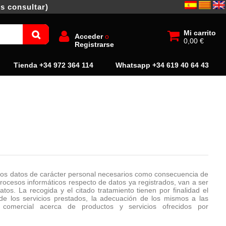
s consultar)
Mi carrito
Acceder
o
0,00 €
Registrarse
Tienda +34 972 364 114
Whatsapp +34 619 40 64 43
los datos de carácter personal necesarios como consecuencia de
procesos informáticos respecto de datos ya registrados, van a ser
tos. La recogida y el citado tratamiento tienen por finalidad el
a de los servicios prestados, la adecuación de los mismos a las
 comercial acerca de productos y servicios ofrecidos por