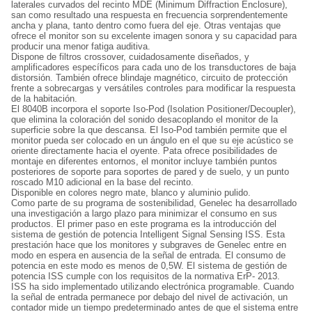
laterales curvados del recinto MDE (Minimum Diffraction Enclosure),
san como resultado una respuesta en frecuencia sorprendentemente
ancha y plana, tanto dentro como fuera del eje. Otras ventajas que
ofrece el monitor son su excelente imagen sonora y su capacidad para
producir una menor fatiga auditiva.
Dispone de filtros crossover, cuidadosamente diseñados, y
amplificadores específicos para cada uno de los transductores de baja
distorsión. También ofrece blindaje magnético, circuito de protección
frente a sobrecargas y versátiles controles para modificar la respuesta
de la habitación.
El 8040B incorpora el soporte Iso-Pod (Isolation Positioner/Decoupler),
que elimina la coloración del sonido desacoplando el monitor de la
superficie sobre la que descansa. El Iso-Pod también permite que el
monitor pueda ser colocado en un ángulo en el que su eje acústico se
oriente directamente hacia el oyente. Pata ofrece posibilidades de
montaje en diferentes entornos, el monitor incluye también puntos
posteriores de soporte para soportes de pared y de suelo, y un punto
roscado M10 adicional en la base del recinto.
Disponible en colores negro mate, blanco y aluminio pulido.
Como parte de su programa de sostenibilidad, Genelec ha desarrollado
una investigación a largo plazo para minimizar el consumo en sus
productos. El primer paso en este programa es la introducción del
sistema de gestión de potencia Intelligent Signal Sensing ISS. Esta
prestación hace que los monitores y subgraves de Genelec entre en
modo en espera en ausencia de la señal de entrada. El consumo de
potencia en este modo es menos de 0,5W. El sistema de gestión de
potencia ISS cumple con los requisitos de la normativa ErP- 2013.
ISS ha sido implementado utilizando electrónica programable. Cuando
la señal de entrada permanece por debajo del nivel de activación, un
contador mide un tiempo predeterminado antes de que el sistema entre