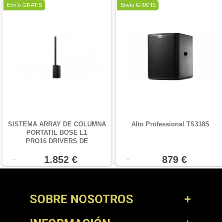
Oferta
Oferta
Envío GRATIS
Envío GRATIS
SISTEMA ARRAY DE COLUMNA
Alto Professional TS318S
PORTATIL BOSE L1
PRO16 DRIVERS DE
2"+WOOFER 18"
1.852 €
879 €
SOBRE NOSOTROS