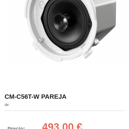
CM-C56T-W PAREJA
de
493,00 €
Precio: