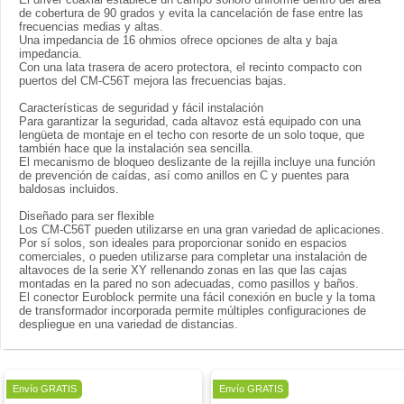
de cobertura de 90 grados y evita la cancelación de fase entre las
frecuencias medias y altas.
Una impedancia de 16 ohmios ofrece opciones de alta y baja
impedancia.
Con una lata trasera de acero protectora, el recinto compacto con
puertos del CM-C56T mejora las frecuencias bajas.
Características de seguridad y fácil instalación
Para garantizar la seguridad, cada altavoz está equipado con una
lengüeta de montaje en el techo con resorte de un solo toque, que
también hace que la instalación sea sencilla.
El mecanismo de bloqueo deslizante de la rejilla incluye una función
de prevención de caídas, así como anillos en C y puentes para
baldosas incluidos.
Diseñado para ser flexible
Los CM-C56T pueden utilizarse en una gran variedad de aplicaciones.
Por sí solos, son ideales para proporcionar sonido en espacios
comerciales, o pueden utilizarse para completar una instalación de
altavoces de la serie XY rellenando zonas en las que las cajas
montadas en la pared no son adecuadas, como pasillos y baños.
El conector Euroblock permite una fácil conexión en bucle y la toma
de transformador incorporada permite múltiples configuraciones de
despliegue en una variedad de distancias.
Oferta
Envío GRATIS
Envío GRATIS