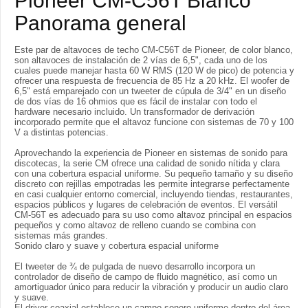
Pioneer CM-C56T Blanco
Panorama general
Este par de altavoces de techo CM-C56T de Pioneer, de color blanco,
son altavoces de instalación de 2 vías de 6,5", cada uno de los
cuales puede manejar hasta 60 W RMS (120 W de pico) de potencia y
ofrecer una respuesta de frecuencia de 85 Hz a 20 kHz. El woofer de
6,5" está emparejado con un tweeter de cúpula de 3/4" en un diseño
de dos vías de 16 ohmios que es fácil de instalar con todo el
hardware necesario incluido. Un transformador de derivación
incorporado permite que el altavoz funcione con sistemas de 70 y 100
V a distintas potencias.
Aprovechando la experiencia de Pioneer en sistemas de sonido para
discotecas, la serie CM ofrece una calidad de sonido nítida y clara
con una cobertura espacial uniforme. Su pequeño tamaño y su diseño
discreto con rejillas empotradas les permite integrarse perfectamente
en casi cualquier entorno comercial, incluyendo tiendas, restaurantes,
espacios públicos y lugares de celebración de eventos. El versátil
CM-56T es adecuado para su uso como altavoz principal en espacios
pequeños y como altavoz de relleno cuando se combina con
sistemas más grandes.
Sonido claro y suave y cobertura espacial uniforme
El tweeter de ¾ de pulgada de nuevo desarrollo incorpora un
controlador de diseño de campo de fluido magnético, así como un
amortiguador único para reducir la vibración y producir un audio claro
y suave.
El driver coaxial establece un campo sonoro uniforme dentro del área