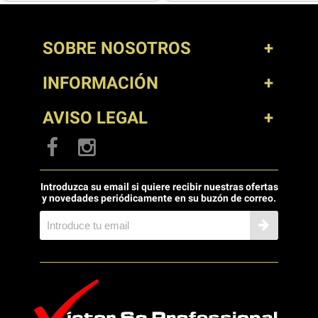
de 90 Sonido claro y suave y
cobertura uniforme Toma de
transformador incorporada para
70 y 100 V Caja protectora de
SOBRE NOSOTROS
acero Recinto con puerto para
mejorar los bajos Fácil
instalación con el hardware
INFORMACIÓN
incluido Conector Euroblock de
4 pines
AVISO LEGAL
Introduzca su email si quiere recibir nuestras ofertas
y novedades periódicamente en su buzón de correo.