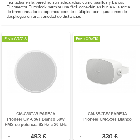
montadas en la pared no son adecuadas, como pasillos y baños.
El conector Euroblock permite una fácil conexión en bucle y la toma
de transformador incorporada permite múltiples configuraciones de
despliegue en una variedad de distancias.
Oferta
Oferta
Envío GRATIS
Envío GRATIS
CM-C56T-W PAREJA
CM-S54T-W PAREJA
Pioneer CM-C56T Blanco 60W
Pioneer CM-S54T Blanco
RMS de potencia 85 Hz a 20 kHz
Woofer de 6,5", tweeter de
cúpula de 3/4". Cobertura cónica
493 €
330 €