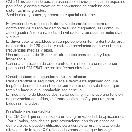
CM-54T es adecuado para su uso como altavoz principal en espacios
pequeños y como altavoz de relleno cuando se combina con
sistemas más grandes.
Sonido claro y suave, y cobertura espacial uniforme
El tweeter de ¾ de pulgada de nuevo desarrollo incorpora un
controlador de diseño de campo de fluido magnético, así como un
amortiguador único para reducir la vibración y producir un audio claro
y suave.
El driver coaxial establece un campo sonoro uniforme dentro del área
de cobertura de 120 grados y evita la cancelación de fase entre las
frecuencias medias y altas.
Una impedancia de 16 ohmios ofrece opciones de alta y baja
impedancia.
Con una lata trasera de acero protectora, el recinto compacto con
puertos del CM-C54T mejora las frecuencias bajas.
Características de seguridad y fácil instalación
Para garantizar la seguridad, cada altavoz está equipado con una
lengüeta de montaje en el techo con resorte de un solo toque, que
también hace que la instalación sea sencilla.
El mecanismo de bloqueo deslizante de la rejilla incluye una función
de prevención de caídas, así como anillos en C y puentes para
baldosas incluidos.
Diseñado para ser flexible
Los CM-C56T pueden utilizarse en una gran variedad de aplicaciones.
Por sí solos, son ideales para proporcionar sonido en espacios
comerciales, o pueden utilizarse para completar una instalación de
altavoces de la serie XY rellenando zonas en las que las cajas