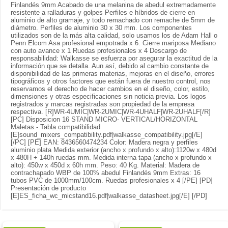
Finlandés 9mm Acabado de una melanina de abedul extremadamente
resistente a ralladuras y golpes Perfiles e híbridos de cierre en
aluminio de alto gramaje, y todo remachado con remache de 5mm de
diámetro. Perfiles de aluminio 30 x 30 mm. Los componentes
utilizados son de la más alta calidad, solo usamos los de Adam Hall o
Penn Elcom Asa profesional empotrada x 6. Cierre mariposa Mediano
con auto avance x 1 Ruedas profesionales x 4 Descargo de
responsabilidad: Walkasse se esfuerza por asegurar la exactitud de la
información que se detalla. Aun así, debido al cambio constante de
disponibilidad de las primeras materias, mejoras en el diseño, errores
tipográficos y otros factores que están fuera de nuestro control, nos
reservamos el derecho de hacer cambios en el diseño, color, estilo,
dimensiones y otras especificaciones sin noticia previa. Los logos
registrados y marcas registradas son propiedad de la empresa
respectiva. [R]WR-4UMIC|WR-2UMIC|WR-4UHALF|WR-2UHALF[/R]
[PC] Disposicion 16 STAND MICRO- VERTICAL/HORIZONTAL
Maletas - Tabla compatibilidad
[E]sound_mixers_compatibility.pdf|walkasse_compatibility.jpg[/E]
[/PC] [PE] EAN: 8436560474234 Color: Madera negra y perfiles
aluminio plata Medida exterior (ancho x profundo x alto):1120w x 480d
x 480H + 140h ruedas mm. Medida interna tapa (ancho x profundo x
alto): 450w x 450d x 60h mm. Peso: 40 Kg. Material: Madera de
contrachapado WBP de 100% abedul Finlandés 9mm Extras: 16
tubos PVC de 1000mm/100cm. Ruedas profesionales x 4 [/PE] [PD]
Presentación de producto
[E]ES_ficha_wc_micstand16.pdf|walkasse_datasheet.jpg[/E] [/PD]