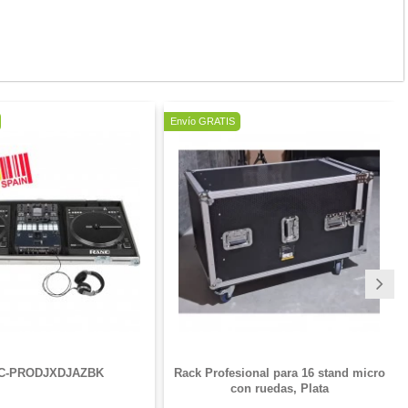
Nuevo
Envío GRATIS
C-PRODJXDJAZBK
Rack Profesional para 16 stand micro
con ruedas, Plata