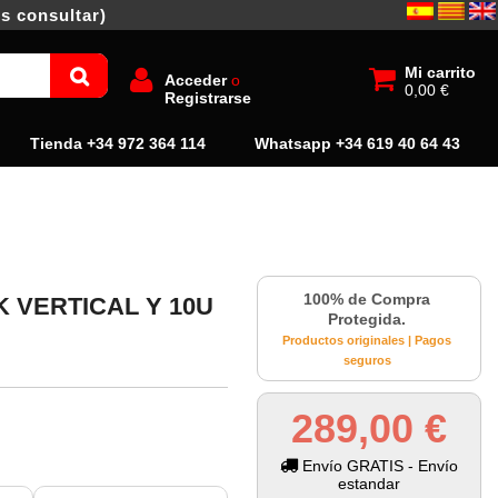
s consultar)
Mi carrito
Acceder
o
0,00 €
Registrarse
Tienda +34 972 364 114
Whatsapp +34 619 40 64 43
100% de Compra
 VERTICAL Y 10U
Protegida.
Productos originales | Pagos
seguros
289,00 €
Envío GRATIS - Envío
estandar