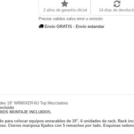
2 años de garantía oficial
14 días de devoluci
Precios validos salvo error u omisión
Envío GRATIS - Envío estandar
dades 19" WRMIXER-6U Top Mezcladora
incluido
RIOS MONTAJE INCLUIDOS.
ara colocar equipos enracables de 19". 6 unidades de rack. Rack inclin
cceso. Cierres mariposa fijados con 5 remaches por lado. Esquinas redo