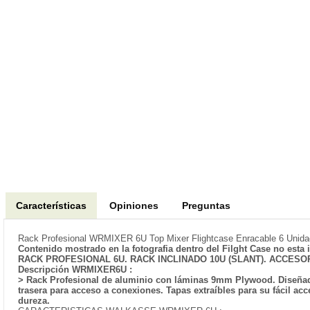
Características
Opiniones
Preguntas
Rack Profesional WRMIXER 6U Top Mixer Flightcase Enracable 6 Uni
Contenido mostrado en la fotografia dentro del Filght Case no esta 
RACK PROFESIONAL 6U. RACK INCLINADO 10U (SLANT). ACCESO
Descripción WRMIXER6U :
> Rack Profesional de aluminio con láminas 9mm Plywood. Diseñado p
trasera para acceso a conexiones. Tapas extraíbles para su fácil a
dureza.