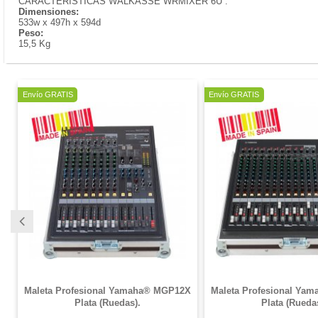
CARACTERISTICAS WALKASSE WRMIXER 6U :
Dimensiones:
533w x 497h x 594d
Peso:
15,5 Kg
Envío GRATIS
Envío GRATIS
Maleta Profesional Yamaha® MGP12X
Maleta Profesional Ya
Plata (Ruedas).
Plata (Rueda