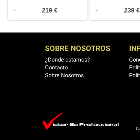
219 €
239 €
SOBRE NOSOTROS
IN
¿Donde estamos?
Cond
Contacto
Polí
Sobre Nosotros
Polí
Co