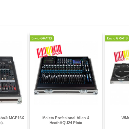
Envío GRATIS
Envío GRATIS
maha® MGP16X
Maleta Profesional Allen &
WM
s).
Heath®QU24 Plata