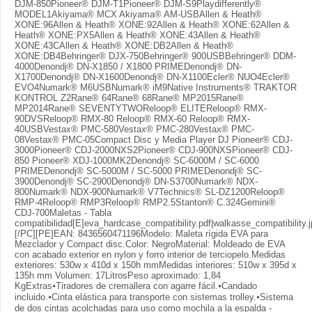
DJM-850Pioneer® DJM-T1Pioneer® DJM-S9Playdifferently®
MODEL1Akiyama® MCX Akiyama® AM-USBAllen & Heath®
XONE:96Allen & Heath® XONE:92Allen & Heath® XONE:62Allen &
Heath® XONE:PX5Allen & Heath® XONE:43Allen & Heath®
XONE:43CAllen & Heath® XONE:DB2Allen & Heath®
XONE:DB4Behringer® DJX-750Behringer® 900USBBehringer® DDM-
4000Denondj® DN-X1850 / X1800 PRIMEDenondj® DN-
X1700Denondj® DN-X1600Denondj® DN-X1100Ecler® NUO4Ecler®
EVO4Numark® M6USBNumark® iM9Native Instruments® TRAKTOR
KONTROL Z2Rane® 64Rane® 68Rane® MP2015Rane®
MP2014Rane® SEVENTYTWOReloop® ELITEReloop® RMX-
90DVSReloop® RMX-80 Reloop® RMX-60 Reloop® RMX-
40USBVestax® PMC-580Vestax® PMC-280Vestax® PMC-
08Vestax® PMC-05Compact Disc y Media Player DJ Pioneer® CDJ-
3000Pioneer® CDJ-2000NXS2Pioneer® CDJ-900NXSPioneer® CDJ-
850 Pioneer® XDJ-1000MK2Denondj® SC-6000M / SC-6000
PRIMEDenondj® SC-5000M / SC-5000 PRIMEDenondj® SC-
3900Denondj® SC-2900Denondj® DN-S3700Numark® NDX-
800Numark® NDX-900Numark® V7Technics® SL-DZ1200Reloop®
RMP-4Reloop® RMP3Reloop® RMP2.5Stanton® C.324Gemini®
CDJ-700Maletas - Tabla
compatibilidad[E]eva_hardcase_compatibility.pdf|walkasse_compatibility.j
[/PC][PE]EAN: 8436560471196Modelo: Maleta rígida EVA para
Mezclador y Compact disc.Color: NegroMaterial: Moldeado de EVA
con acabado exterior en nylon y forro interior de terciopelo.Medidas
exteriores: 530w x 410d x 150h mmMedidas interiores: 510w x 395d x
135h mm Volumen: 17LitrosPeso aproximado: 1,84
KgExtras⦁Tiradores de cremallera con agarre fácil.⦁Candado
incluido.⦁Cinta elástica para transporte con sistemas trolley.⦁Sistema
de dos cintas acolchadas para uso como mochila a la espalda -