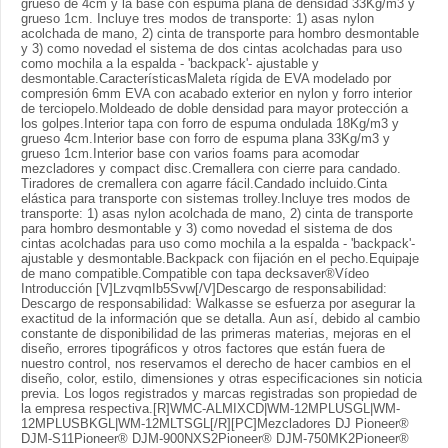
grueso de 4cm y la base con espuma plana de densidad 33Kg/m3 y
grueso 1cm. Incluye tres modos de transporte: 1) asas nylon
acolchada de mano, 2) cinta de transporte para hombro desmontable
y 3) como novedad el sistema de dos cintas acolchadas para uso
como mochila a la espalda - 'backpack'- ajustable y
desmontable.CaracterísticasMaleta rígida de EVA modelado por
compresión 6mm EVA con acabado exterior en nylon y forro interior
de terciopelo.Moldeado de doble densidad para mayor protección a
los golpes.Interior tapa con forro de espuma ondulada 18Kg/m3 y
grueso 4cm.Interior base con forro de espuma plana 33Kg/m3 y
grueso 1cm.Interior base con varios foams para acomodar
mezcladores y compact disc.Cremallera con cierre para candado.
Tiradores de cremallera con agarre fácil.Candado incluido.Cinta
elástica para transporte con sistemas trolley.Incluye tres modos de
transporte: 1) asas nylon acolchada de mano, 2) cinta de transporte
para hombro desmontable y 3) como novedad el sistema de dos
cintas acolchadas para uso como mochila a la espalda - 'backpack'-
ajustable y desmontable.Backpack con fijación en el pecho.Equipaje
de mano compatible.Compatible con tapa decksaver®Vídeo
Introducción [V]LzvqmIb5Svw[/V]Descargo de responsabilidad:
Descargo de responsabilidad: Walkasse se esfuerza por asegurar la
exactitud de la información que se detalla. Aun así, debido al cambio
constante de disponibilidad de las primeras materias, mejoras en el
diseño, errores tipográficos y otros factores que están fuera de
nuestro control, nos reservamos el derecho de hacer cambios en el
diseño, color, estilo, dimensiones y otras especificaciones sin noticia
previa. Los logos registrados y marcas registradas son propiedad de
la empresa respectiva.[R]WMC-ALMIXCD|WM-12MPLUSGL|WM-
12MPLUSBKGL|WM-12MLTSGL[/R][PC]Mezcladores DJ Pioneer®
DJM-S11Pioneer® DJM-900NXS2Pioneer® DJM-750MK2Pioneer®