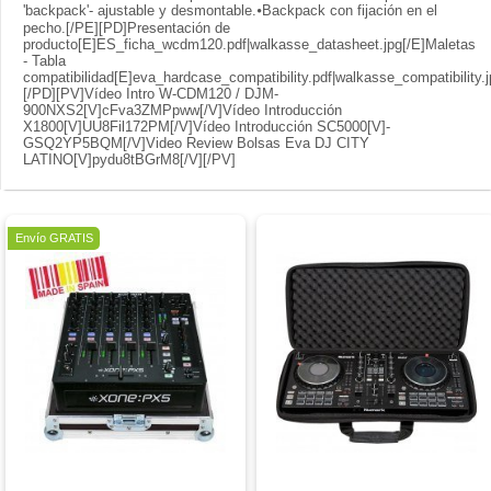
'backpack'- ajustable y desmontable.⦁Backpack con fijación en el
pecho.[/PE][PD]Presentación de
producto[E]ES_ficha_wcdm120.pdf|walkasse_datasheet.jpg[/E]Maletas
- Tabla
compatibilidad[E]eva_hardcase_compatibility.pdf|walkasse_compatibility.j
[/PD][PV]Vídeo Intro W-CDM120 / DJM-
900NXS2[V]cFva3ZMPpww[/V]Vídeo Introducción
X1800[V]UU8Fil172PM[/V]Vídeo Introducción SC5000[V]-
GSQ2YP5BQM[/V]Video Review Bolsas Eva DJ CITY
LATINO[V]pydu8tBGrM8[/V][/PV]
Envío GRATIS