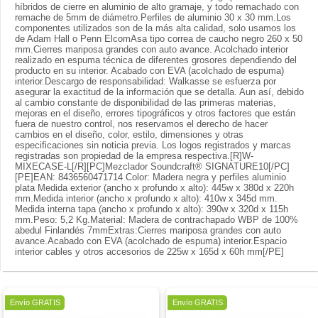
híbridos de cierre en aluminio de alto gramaje, y todo remachado con
remache de 5mm de diámetro.Perfiles de aluminio 30 x 30 mm.Los
componentes utilizados son de la más alta calidad, solo usamos los
de Adam Hall o Penn ElcomAsa tipo correa de caucho negro 260 x 50
mm.Cierres mariposa grandes con auto avance. Acolchado interior
realizado en espuma técnica de diferentes grosores dependiendo del
producto en su interior. Acabado con EVA (acolchado de espuma)
interior.Descargo de responsabilidad: Walkasse se esfuerza por
asegurar la exactitud de la información que se detalla. Aun así, debido
al cambio constante de disponibilidad de las primeras materias,
mejoras en el diseño, errores tipográficos y otros factores que están
fuera de nuestro control, nos reservamos el derecho de hacer
cambios en el diseño, color, estilo, dimensiones y otras
especificaciones sin noticia previa. Los logos registrados y marcas
registradas son propiedad de la empresa respectiva.[R]W-
MIXECASE-L[/R][PC]Mezclador Soundcraft® SIGNATURE10[/PC]
[PE]EAN: 8436560471714 Color: Madera negra y perfiles aluminio
plata Medida exterior (ancho x profundo x alto): 445w x 380d x 220h
mm.Medida interior (ancho x profundo x alto): 410w x 345d mm.
Medida interna tapa (ancho x profundo x alto): 390w x 320d x 115h
mm.Peso: 5,2 Kg.Material: Madera de contrachapado WBP de 100%
abedul Finlandés 7mmExtras:Cierres mariposa grandes con auto
avance.Acabado con EVA (acolchado de espuma) interior.Espacio
interior cables y otros accesorios de 225w x 165d x 60h mm[/PE]
Nuevo
Envío GRATIS
Envío GRATIS