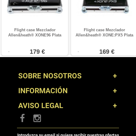
Flight case Mezclador
Flight case Mezclador
Allen&heath® XONE96 Plata
Allen&heath® XONE:PX5 Plata
179 €
169 €
SOBRE NOSOTROS
INFORMACIÓN
AVISO LEGAL
Introduzca su email si quiere recibir nuestras ofertas