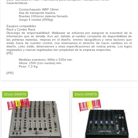
Características
Contrachapado WBP 18mm
Asa de transporte trasera.
Ruedas 100mcon sistema frenado.
Juego 4 ruedas (450kg)
Equipos compatibles
Rack y Combo Rack.
Descargo de responsabilidad: Walkasse se esfuerza por asegurar la exactitud de la
información que se detalla. Aun así, debido al cambio constante de disponibilidad de
las primeras materias, mejoras en el diseño, errores tipográficos y otros factores que
están fuera de nuestro control, nos reservamos el derecho de hacer cambios en el
diseño, color, estilo, dimensiones y otras especificaciones sin noticia previa. Los logos
registrados y marcas registradas son propiedad de la empresa respectiva.
[PE]
Medidas exteriores: 666w x 535d mm.
Altura: 150h (con ruedas) mm.
Peso: 7,3 Kg.
[/PE]
Envío GRATIS
Envío GRATIS