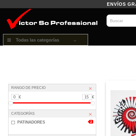
ENVÍOS GRAT
Todas las categorías
RANGO DE PRECIO
0
€
15
€
CATEGORÍAS
PATINADORES
2