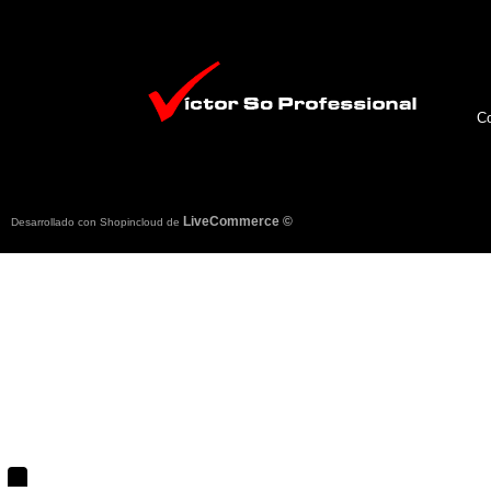
Co
LiveCommerce ©
Desarrollado con Shopincloud de