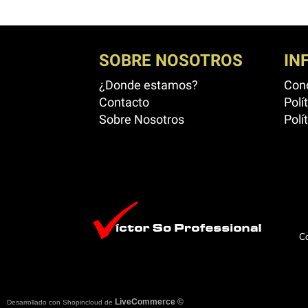
SOBRE NOSOTROS
IN
¿Donde estamos?
Cond
Contacto
Polí
Sobre Nosotros
Polí
Co
LiveCommerce ©
Desarrollado con Shopincloud de