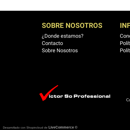
SOBRE NOSOTROS
IN
¿Donde estamos?
Cond
Contacto
Polí
Sobre Nosotros
Polí
Co
LiveCommerce ©
Desarrollado con Shopincloud de