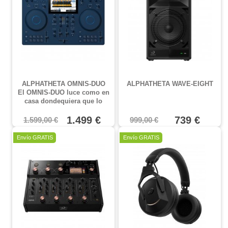
semirrígida, interior
acolchado y
cómodas asas con
correa de transporte
ALPHATHETA OMNIS-DUO
ALPHATHETA WAVE-EIGHT
El OMNIS-DUO luce como en
casa dondequiera que lo
lleves, desde eventos
profesionales hasta fiestas
1.499 €
739 €
1.599,00 €
999,00 €
espontáneas al aire libre.
Oferta
Oferta
Envío GRATIS
Envío GRATIS