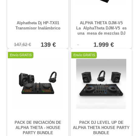
Alphatheta Dj HP-TX01
ALPHA THETA DJM-V5
Transmisor Inalámbrico
La
AlphaTheta DJM‑V5
es
una
mesa de mezclas DJ
profesional de 3 canales
,
139 €
ideal para DJs que buscan
1.999 €
147,62 €
calidad, control y creatividad.
Cuenta con
ecualizador de 4
Oferta
Oferta
Envío GRATIS
Envío GRATIS
bandas
,
faders largos de
60 mm
,
6 efectos SEND FX
personalizables y
conectividad moderna con
USB‑C y SonicLink
. Diseñada
para ofrecer una experiencia
de mezcla fluida y expresiva,
esta unidad es perfecta tanto
para clubes como para
estudios. Su sonido
profesional y su diseño
compacto hacen que el
DJM‑V5 se posicione como
PACK DE INICIACIÓN DE
PACK DJ LEVEL UP DE
una herramienta esencial para
ALPHA THETA - HOUSE
ALPHA THETA HOUSE PARTY
DJs exigentes.
PARTY BUNDLE
BUNDLE