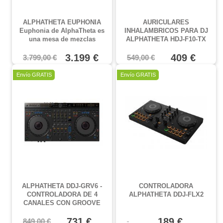
ALPHATHETA EUPHONIA
AURICULARES
Euphonia de AlphaTheta es
INHALAMBRICOS PARA DJ
una mesa de mezclas
ALPHATHETA HDJ-F10-TX
profesional de 4 canales con
CON SONICLINK
faders rotatorios que combina
3.199 €
409 €
3.799,00 €
549,00 €
la claridad del sonido digital
y la calidez del sonido
Oferta
Oferta
Envío GRATIS
Envío GRATIS
analógico
ALPHATHETA DDJ-GRV6 -
CONTROLADORA
CONTROLADORA DE 4
ALPHATHETA DDJ-FLX2
CANALES CON GROOVE
CIRCUIT
731 €
189 €
849,00 €