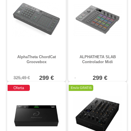
AlphaTheta ChordCat
ALPHATHETA SLAB
Groovebox
Controlador Midi
299 €
299 €
325,49 €
Oferta
Envío GRATIS