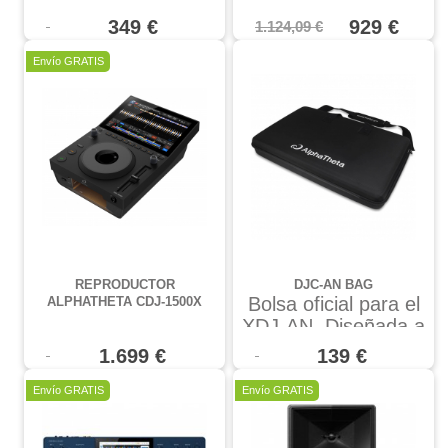
349 €
929 €
1.124,09 €
Oferta
Envío GRATIS
REPRODUCTOR
DJC-AN BAG
Bolsa oficial para el
ALPHATHETA CDJ-1500X
XDJ-AN. Diseñada a
medida, ofrece
1.699 €
139 €
protección frente a
golpes y arañazos
Oferta
Oferta
Envío GRATIS
Envío GRATIS
gracias a su
construcción