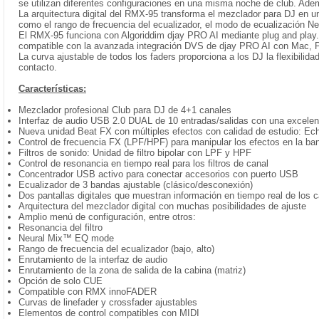
se utilizan diferentes configuraciones en una misma noche de club. Ade
La arquitectura digital del RMX-95 transforma el mezclador para DJ en u
como el rango de frecuencia del ecualizador, el modo de ecualización Neu
El RMX-95 funciona con Algoriddim djay PRO AI mediante plug and play. 
compatible con la avanzada integración DVS de djay PRO AI con Mac, PC
La curva ajustable de todos los faders proporciona a los DJ la flexibil
contacto.
Características:
Mezclador profesional Club para DJ de 4+1 canales
Interfaz de audio USB 2.0 DUAL de 10 entradas/salidas con una excelent
Nueva unidad Beat FX con múltiples efectos con calidad de estudio: Echo
Control de frecuencia FX (LPF/HPF) para manipular los efectos en la ba
Filtros de sonido: Unidad de filtro bipolar con LPF y HPF
Control de resonancia en tiempo real para los filtros de canal
Concentrador USB activo para conectar accesorios con puerto USB
Ecualizador de 3 bandas ajustable (clásico/desconexión)
Dos pantallas digitales que muestran información en tiempo real de los
Arquitectura del mezclador digital con muchas posibilidades de ajuste
Amplio menú de configuración, entre otros:
Resonancia del filtro
Neural Mix™ EQ mode
Rango de frecuencia del ecualizador (bajo, alto)
Enrutamiento de la interfaz de audio
Enrutamiento de la zona de salida de la cabina (matriz)
Opción de solo CUE
Compatible con RMX innoFADER
Curvas de linefader y crossfader ajustables
Elementos de control compatibles con MIDI