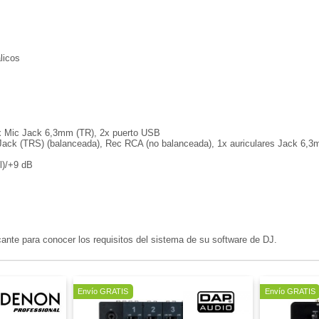
licos
x Mic Jack 6,3mm (TR), 2x puerto USB
Jack (TRS) (balanceada), Rec RCA (no balanceada), 1x auriculares Jack 6,3
l)/+9 dB
cante para conocer los requisitos del sistema de su software de DJ.
Oferta
Envío GRATIS
Envío GRATIS