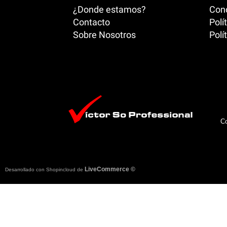
¿Donde estamos?
Cond
Contacto
Polí
Sobre Nosotros
Polí
Co
LiveCommerce ©
Desarrollado con Shopincloud de