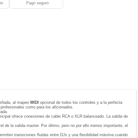
ón
Pago seguro
iseñada, al mapeo
MIDI
opcional de todos los controles y a la perfecta
J profesionales como para los aficionados.
rada.
rincipal ofrece conexiones de cable RCA o XLR balanceado. La salida de
l de la salida master. Por último, pero no por ello menos importante, el
permiten transiciones fluidas entre DJs y una flexibilidad máxima cuando