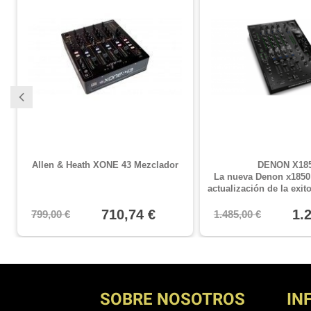
Allen & Heath XONE 43 Mezclador
DENON X18
La nueva Denon x1850 
actualización de la exi
multiples mejoras Sonid
710,74 €
canales multi asigna
1.
799,00 €
1.485,00 €
ajustable Conexiones d
de 5 puertos Construcc
muy resistente Pant
SOBRE NOSOTROS
IN