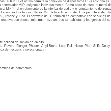
más, el hub USB activo permite la conexión de dispositivos USB adicionales.
n controlador MIDI asignable individualmente. Como parte de esto, el menú de
ral Mix™, el enrutamiento de la interfaz de audio y el enrutamiento de zonas 
La innovadora función Neural Mix de la aplicación de DJ te permite aislar r
, iPhone y iPad. El software de DJ también es compatible con servicios de 
idad creativa que desean mientras mezclan. Los turntablistas y los genios de
e calidad de sonido en 24 bits
, Reverb, Flanger, Phaser, Vinyl Brake, Loop Roll, Noise, Pitch Shift, Delay
nda de frecuencia seleccionada
 cambios de parámetros