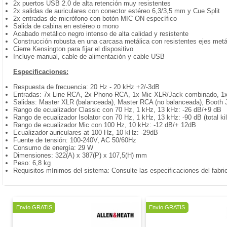
2x puertos USB 2.0 de alta retención muy resistentes
2x salidas de auriculares con conector estéreo 6,3/3,5 mm y Cue Split
2x entradas de micrófono con botón MIC ON específico
Salida de cabina en estéreo o mono
Acabado metálico negro intenso de alta calidad y resistente
Construcción robusta en una carcasa metálica con resistentes ejes metá
Cierre Kensington para fijar el dispositivo
Incluye manual, cable de alimentación y cable USB
Especificaciones:
Respuesta de frecuencia: 20 Hz - 20 kHz +2/-3dB
Entradas: 7x Line RCA, 2x Phono RCA, 1x Mic XLR/Jack combinado, 1
Salidas: Master XLR (balanceada), Master RCA (no balanceada), Booth 
Rango de ecualizador Classic con 70 Hz, 1 kHz, 13 kHz: -26 dB/+9 dB
Rango de ecualizador Isolator con 70 Hz, 1 kHz, 13 kHz: -90 dB (total kil
Rango de ecualizador Mic con 100 Hz, 10 kHz: -12 dB/+ 12dB
Ecualizador auriculares at 100 Hz, 10 kHz: -29dB
Fuente de tensión: 100-240V, AC 50/60Hz
Consumo de energía: 29 W
Dimensiones: 322(A) x 387(P) x 107,5(H) mm
Peso: 6,8 kg
Requisitos mínimos del sistema: Consulte las especificaciones del fabri
Oferta
Oferta
Envío GRATIS
Envío GRATIS