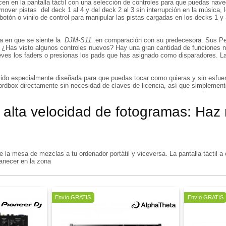
en en la pantalla táctil con una selección de controles para que puedas naveg
r pistas del deck 1 al 4 y del deck 2 al 3 sin interrupción en la música, lo 
botón o vinilo de control para manipular las pistas cargadas en los decks 1 y
ma en que se siente la
DJM-S11
en comparación con su predecesora. Sus 
. ¿Has visto algunos controles nuevos? Hay una gran cantidad de funciones n
s los faders o presionas los pads que has asignado como disparadores. La c
sido especialmente diseñada para que puedas tocar como quieras y sin esfue
dbox directamente sin necesidad de claves de licencia, así que simplemente
e alta velocidad de fotogramas: Haz 
 la mesa de mezclas a tu ordenador portátil y viceversa. La pantalla táctil 
anecer en la zona
Oferta
Envío GRATIS
Envío GRATIS