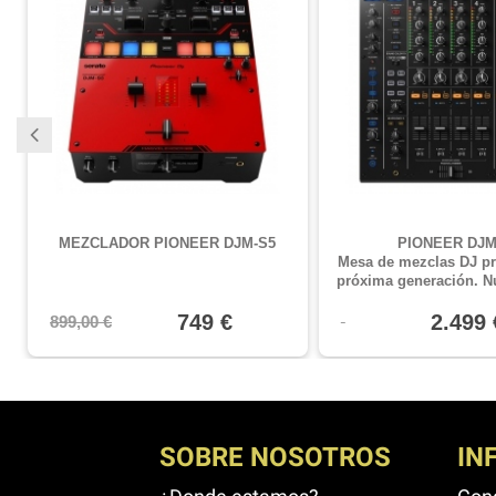
MEZCLADOR PIONEER DJM-S5
PIONEER DJM
Mesa de mezclas DJ pr
próxima generación. N
mejor sonido, centro 
749 €
envíos de pista a través
2.499 
899,00 €
mucho más
SOBRE NOSOTROS
IN