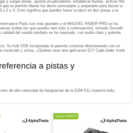
ar y cargar pistas, ajustar ecualizadores, establecer bucles, activar Hot
que te permite liberar los decks principales y prepararte para lanzar tu
 3 o 2 y 4. Esto significa que puedes hacer scratch en dos pistas a la
Performance Pads son más grandes y el MAGVEL FADER PRO se ha
uevas (sobre las que puedes leer más a continuación), incluido Smooth
alidad del sonido también se ha mejorado, con audio claro y potente
rzo. Su hub USB incorporado te permite conectar directamente con un
 conéctalo y actúa. ¿Quieres usar otra aplicación DJ? Cada fader, knob
referencia a pistas y
a color de alta velocidad de fotogramas de la DJM-S11 muestra todo,
Envío GRATIS