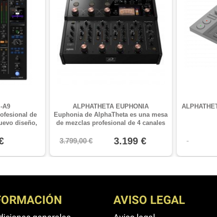
-A9
ALPHATHETA EUPHONIA
ALPHATHET
ofesional de
Euphonia de AlphaTheta es una mesa
uevo diseño,
de mezclas profesional de 4 canales
de bloqueo,
con faders rotatorios que combina la
 de Bluetooth y
€
claridad del sonido digital y la calidez
3.199 €
3.799,00 €
.
del sonido analógico
FORMACIÓN
AVISO LEGAL