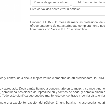
2 años de garantía oficial
14 días de devoluci
Precios validos salvo error u omisión
Pioneer Dj DJM-S11 mesa de mezclas profesional de 2
ofrece una serie de características completamente nu
libremente con Serato DJ Pro o rekordbox
s y control de 4 decks mejora varios elementos de su predecesora, la DJM-
apreciado. Dedica más tiempo a concentrarte en tu mezcla cuando pinches co
s, comprueba posiciones de reproducción y formas de onda, y cambia dinámic
. Todo esto significa que puedes mantenerte concentrado y con la vista en 
a o una excelente reacción del público. En una batalla, incluso podría llevar