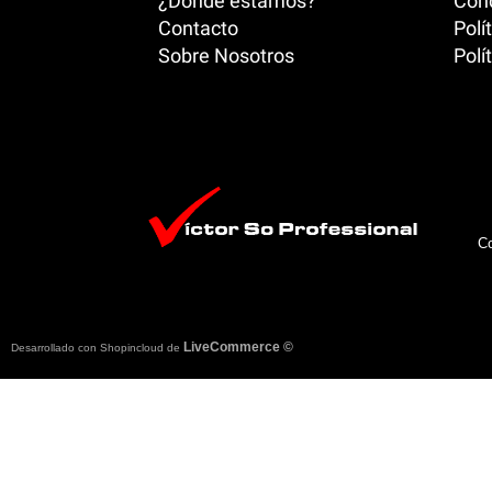
¿Donde estamos?
Cond
Contacto
Polí
Sobre Nosotros
Polí
Co
LiveCommerce ©
Desarrollado con Shopincloud de