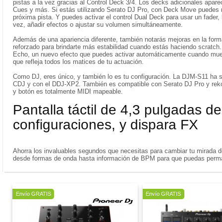
pistas a la vez gracias al Control Deck 3/4. Los decks adicionales aparec
Cues y más. Si estás utilizando Serato DJ Pro, con Deck Move puedes move
próxima pista. Y puedes activar el control Dual Deck para usar un fader, 
vez, añadir efectos o ajustar su volumen simultáneamente.
Además de una apariencia diferente, también notarás mejoras en la for
reforzado para brindarte más estabilidad cuando estás haciendo scratch
Echo, un nuevo efecto que puedes activar automáticamente cuando mueve
que refleja todos los matices de tu actuación.
Como DJ, eres único, y también lo es tu configuración. La DJM-S11 ha 
CDJ y con el DDJ-XP2. También es compatible con Serato DJ Pro y rekor
y botón es totalmente MIDI mapeable.
Pantalla táctil de 4,3 pulgadas d
configuraciones, y dispara FX
Ahorra los invaluables segundos que necesitas para cambiar tu mirada de
desde formas de onda hasta información de BPM para que puedas perm
Oferta
Oferta
Envío GRATIS
Envío GRATIS