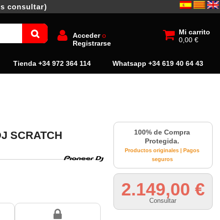
s consultar)
Mi carrito
Acceder
o
0,00 €
Registrarse
Tienda +34 972 364 114
Whatsapp +34 619 40 64 43
100% de Compra
DJ SCRATCH
Protegida.
Productos originales | Pagos
seguros
2.149,00 €
Consultar