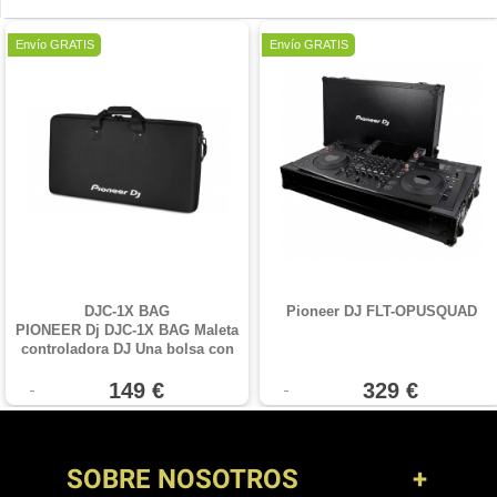
Envío GRATIS
Envío GRATIS
DJC-1X BAG
Pioneer DJ FLT-OPUSQUAD
PIONEER Dj DJC-1X BAG Maleta
controladora DJ Una bolsa con
el tamaño perfecto para
adaptarse a DDJ-1000, DDJ-RX,
149 €
329 €
DDJ-SX, DDJ-SX2 y DDJ-SX3.
Incluye un cuerpo moldeado
durashock y poliéster balístico
para evitar daños por
SOBRE NOSOTROS
vibraciones y golpes. EMEA