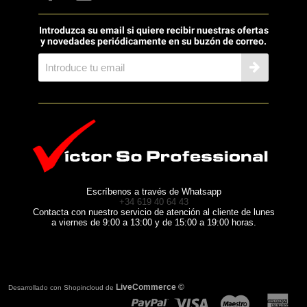
cuenta con 4 entradas USB en
total (USB-C, 1x USB Tipo-A
(3.2), y 2x USB-A estándar).
Introduzca su email si quiere recibir nuestras ofertas
Acabado en negro mate con
y novedades periódicamente en su buzón de correo.
detalles en color tierra, el OPUS-
QUAD promete "mejorar la
estética de cualquier entorno" y
cuenta con una "interfaz de
usuario de nuevo diseño" con
una pantalla táctil de 10,1".
También está respaldado por un
convertidor D/A de 32 bits de
"alta calidad" de ESS
Technology.
Escríbenos a través de Whatsapp
+34 619 40 64 43
Contacta con nuestro servicio de atención al cliente de lunes
a viernes de 9:00 a 13:00 y de 15:00 a 19:00 horas.
LiveCommerce ©
Desarrollado con Shopincloud de