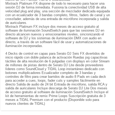
Mixtrack Platinum FX dispone de todo lo necesario para hacer una
sesión DJ de forma inmediata. Fusiona la conectividad USB de alta
velocidad plug and play, una sección de mezclador dedicada equipada
con un ecualizador de 3 bandas completo, filtros, faders de canal y un
crossfader, además de una entrada de micrófono incorporada y salida
de auriculares.
Mixtrack Platinum FX incluye dos meses de acceso gratuito al
software de iluminación SoundSwitch para que las sesiones DJ en
directo alcancen nuevos y emocionantes niveles, sincronizando el
software de DJ y los sistemas de iluminación DMX con audio en
directo, a través de un software fácil de usar y automatizaciones de
iluminación incorporadas.
4 Decks de control en capas para Serato DJ Seis FX divertidos de
inicio rápido con doble palanca de activación Ruedas jog capacitivas
táctiles de alta resolución de 6 pulgadas con displays en color Stream
de millones de pistas dentro de Serato DJ Lite desde proveedores
líderes como SoundCloud y TIDAL Loop instantáneo dedicado con
botones multiplicadores Ecualizador completo de 3 bandas y
controles de filtro para crear barridos de audio 8 Pads en cada deck
para acceder a cues, loops, fader cuts y samples fácilmente en
directo Salida de audio de 24 bit Entrada de micrófono, salida RCA y
salida de auriculares Incluye descarga de Serato DJ Lite Dos meses
de acceso gratuito al software de iluminación SoundSwitch Incluye el
kit de herramientas de remix Prime Loops Suscripción gratuita de 3
meses a TIDAL Premium con el producto (Disponible solo para
nuevos clientes de TIDAL)