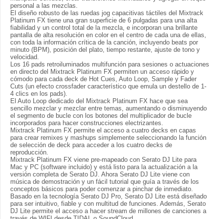
personal a las mezclas.
El diseño robusto de las ruedas jog capacitivas táctiles del Mixtrack
Platinum FX tiene una gran superficie de 6 pulgadas para una alta
fiabilidad y un control total de la mezcla, e incorporan una brillante
pantalla de alta resolución en color en el centro de cada una de ellas,
con toda la información crítica de la canción, incluyendo beats por
minuto (BPM), posición del plato, tiempo restante, ajuste de tono y
velocidad.
Los 16 pads retroiluminados multifunción para sesiones o actuaciones
en directo del Mixtrack Platinum FX permiten un acceso rápido y
cómodo para cada deck de Hot Cues, Auto Loop, Sample y Fader
Cuts (un efecto crossfader característico que emula un destello de 1-
4 clics en los pads).
El Auto Loop dedicado del Mixtrack Platinum FX hace que sea
sencillo mezclar y mezclar entre temas, aumentando o disminuyendo
el segmento de bucle con los botones del multiplicador de bucle
incorporados para hacer construcciones electrizantes.
Mixtrack Platinum FX permite el acceso a cuatro decks en capas
para crear remixes y mashups simplemente seleccionando la función
de selección de deck para acceder a los cuatro decks de
reproducción.
Mixtrack Platinum FX viene pre-mapeado con Serato DJ Lite para
Mac y PC (software incluido) y está listo para la actualización a la
versión completa de Serato DJ. Ahora Serato DJ Lite viene con
música de demostración y un fácil tutorial que guía a través de los
conceptos básicos para poder comenzar a pinchar de inmediato.
Basado en la tecnología Serato DJ Pro, Serato DJ Lite está diseñado
para ser intuitivo, fiable y con multitud de funciones. Además, Serato
DJ Lite permite el acceso a hacer stream de millones de canciones a
través de WIFI desde TIDAL o SoundCloud.