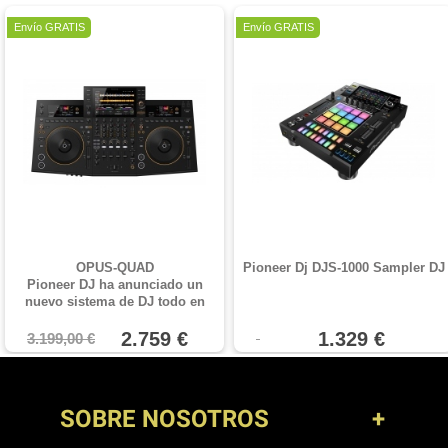
Oferta
Envío GRATIS
Envío GRATIS
OPUS-QUAD
Pioneer Dj DJS-1000 Sampler DJ
Pioneer DJ ha anunciado un
nuevo sistema de DJ todo en
uno, el OPUS-QUAD. La nueva
unidad ofrece reproducción
2.759 €
1.329 €
3.199,00 €
independiente en cuatro decks,
con colores diferentes
asignables a cada canal. Ocho
botones Hot Cue se sitúan
SOBRE NOSOTROS
encima de las jog wheels de
tamaño completo, mientras que